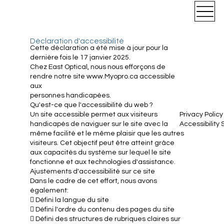
Déclaration d'accessibilité
Cette déclaration a été mise à jour pour la
dernière fois le 17 janvier 2025.
Chez East Optical, nous nous efforçons de
rendre notre site www.Myopro.ca accessible
aux
personnes handicapées.
Qu'est-ce que l'accessibilité du web ?
Un site accessible permet aux visiteurs
Privacy Policy
Home
handicapés de naviguer sur le site avec la
Accessibility
MyoPro®?
même facilité et le même plaisir que les autres
Technology
visiteurs. Cet objectif peut être atteint grâce
Resources
aux capacités du système sur lequel le site
Indiipro
fonctionne et aux technologies d'assistance.
Ajustements d'accessibilité sur ce site
About
Dans le cadre de cet effort, nous avons
Q&A
également:
 Défini la langue du site
 Défini l'ordre du contenu des pages du site
 Défini des structures de rubriques claires sur