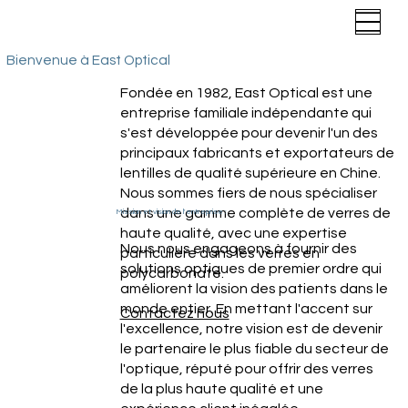
Bienvenue à East Optical
Fondée en 1982, East Optical est une
entreprise familiale indépendante qui
s'est développée pour devenir l'un des
principaux fabricants et exportateurs de
lentilles de qualité supérieure en Chine.
Nous sommes fiers de nous spécialiser
dans une gamme complète de verres de
Mission et vision de l'entreprise :
haute qualité, avec une expertise
Nous nous engageons à fournir des
particulière dans les verres en
solutions optiques de premier ordre qui
polycarbonate.
améliorent la vision des patients dans le
monde entier. En mettant l'accent sur
Contactez nous
l'excellence, notre vision est de devenir
le partenaire le plus fiable du secteur de
l'optique, réputé pour offrir des verres
de la plus haute qualité et une